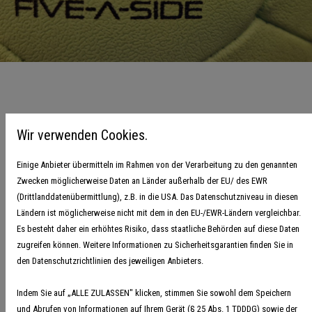
Saisonstart Five-a-Side 2024/25
Wir verwenden Cookies.
20. September 2024
Einige Anbieter übermitteln im Rahmen von der Verarbeitung zu den genannten
Zwecken möglicherweise Daten an Länder außerhalb der EU/ des EWR
Vor knapp drei Jahren hat der Handballverband Niedersachsen-
(Drittlanddatenübermittlung), z.B. in die USA. Das Datenschutzniveau in diesen
Bremen in einem gemeinsamen Pilotprojekt mit dem
Ländern ist möglicherweise nicht mit dem in den EU-/EWR-Ländern vergleichbar.
Es besteht daher ein erhöhtes Risiko, dass staatliche Behörden auf diese Daten
Deutschen Handballbund (DHB) die alternative Spielform Five-
zugreifen können. Weitere Informationen zu Sicherheitsgarantien finden Sie in
a-Side Handball nach Niedersachsen und Bremen geholt. Seit
den Datenschutzrichtlinien des jeweiligen Anbieters.
dieser Saison ist Five-a-Side ein dauerhaftes Angebot, dass für
immer mehr Begeisterung in der Region sorgt. In über 40
Indem Sie auf „ALLE ZULASSEN" klicken, stimmen Sie sowohl dem Speichern
und Abrufen von Informationen auf Ihrem Gerät (§ 25 Abs. 1 TDDDG) sowie der
Vereinen in Niedersachen und Bremen wird bereits Five-a-Side