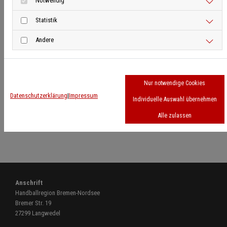
Notwendig
war Christian Steegmann für die Handballregion Bremen-Nordsee
Statistik
im Einsatz und wurde von Mario Wittenberg als Zweitprüfer zum
Lehrgangsabschluss unterstützt. Wir gratulieren 14 der Jungen und
Andere
Mädchen zum Bestehen beider Prüfungen und wünschen viel
Erfolg bei der Leitung der ersten Spiele in den Spielklassen der
Handballregion Bremen-Nordsee.
Nur notwendige Cookies
Datenschutzerklärung
|
Impressum
Individuelle Auswahl übernehmen
Zurück
Alle zulassen
Anschrift
Handballregion Bremen-Nordsee
Bremer Str. 19
27299 Langwedel