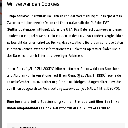
Wir verwenden Cookies.
Einige Anbieter übermitteln im Rahmen von der Verarbeitung zu den genannten
Zwecken möglicherweise Daten an Länder außerhalb der EU/ des EWR
(Drittlanddatenübermittlung), z.B. in die USA. Das Datenschutzniveau in diesen
Ländern ist möglicherweise nicht mit dem in den EU-/EWR-Ländern vergleichbar.
Es besteht daher ein erhöhtes Risiko, dass staatliche Behörden auf diese Daten
zugreifen können. Weitere Informationen zu Sicherheitsgarantien finden Sie in
Vom Juniorschiedsrichter zur vollen
den Datenschutzrichtlinien des jeweiligen Anbieters.
Lizenz
Indem Sie auf „ALLE ZULASSEN" klicken, stimmen Sie sowohl dem Speichern
und Abrufen von Informationen auf Ihrem Gerät (§ 25 Abs. 1 TDDDG) sowie der
12. Oktober 2025
anschließenden Datenverarbeitung für die nachfolgend dargestellten bzw. die
I
Hude. Am Samstag hat die Juniorschiedsrichterausbildung zum
von Ihnen ausgewählten Verarbeitungszwecke zu (Art 6 Abs. 1 lit. a. DSGVO).
Erwerb der großen Schiedsrichterlizenz für 19 unserer
Eine bereits erteilte Zustimmung können Sie jederzeit über den links
Jungschiedsrichter:innen stattgefunden. Die Teilnehmenden haben
unten eingeblendeten Cookie-Button für die Zukunft widerrufen.
in der Theorie und Praxis das Pfeifen geübt und am Ende zwei
Prüfungen absolviert. Als Ausrichter vor Ort hat Oliver Lasse von
der HSG Hude/Falkenburg den Lehrgang organsiert. An Referent