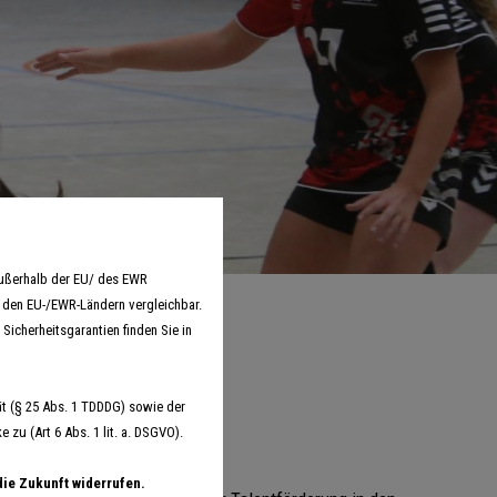
außerhalb der EU/ des EWR
n den EU-/EWR-Ländern vergleichbar.
Sicherheitsgarantien finden Sie in
t (§ 25 Abs. 1 TDDDG) sowie der
ein voller Erfolg
zu (Art 6 Abs. 1 lit. a. DSGVO).
die Zukunft widerrufen.