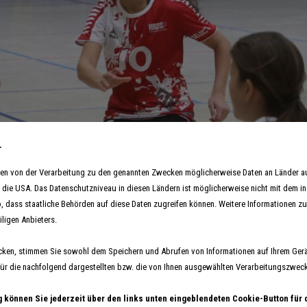
.
hmen von der Verarbeitung zu den genannten Zwecken möglicherweise Daten an Länder 
in die USA. Das Datenschutzniveau in diesen Ländern ist möglicherweise nicht mit dem i
o, dass staatliche Behörden auf diese Daten zugreifen können. Weitere Informationen zu 
iligen Anbieters.
cken, stimmen Sie sowohl dem Speichern und Abrufen von Informationen auf Ihrem Gerä
Vergleichsturnier der Stützpunkte wieder 
r die nachfolgend dargestellten bzw. die von Ihnen ausgewählten Verarbeitungszwecke 
05. Oktober 2024
g können Sie jederzeit über den links unten eingeblendeten Cookie-Button für 