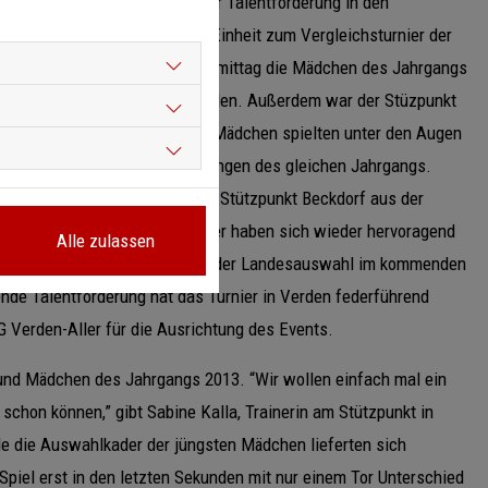
esetzter Termin im Kalender der Talentförderung in den
lente am Tag der deutschen Einheit zum Vergleichsturnier der
-Weser-Sporthalle trafen am Vormittag die Mädchen des Jahrgangs
er HRBN - Hude, Bremen und Verden. Außerdem war der Stüzpunkt
s nach Verden gekommen. Die Mädchen spielten unter den Augen
 Nachmittag folgten dann die Jungen des gleichen Jahrgangs.
n und Verden spielte hier der Stützpunkt Beckdorf aus der
Unsere Spielerinnen und Spieler haben sich wieder hervoragend
Alle zulassen
eitere Training bis zu Sichtung der Landesauswahl im kommenden
ende Talentförderung hat das Turnier in Verden federführend
G Verden-Aller für die Ausrichtung des Events.
 und Mädchen des Jahrgangs 2013. “Wir wollen einfach mal ein
schon können,” gibt Sabine Kalla, Trainerin am Stützpunkt in
de die Auswahlkader der jüngsten Mädchen lieferten sich
piel erst in den letzten Sekunden mit nur einem Tor Unterschied