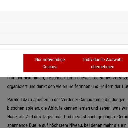
Schon vor der Strukturreform war der 03.10. jeden Jahres ein g
Handballregionen. Auch in diesem Jahr trafen sich Nachwuchsta
Handballregion Bremen-Nordsee in Verden (Aller). In der Aller
2012 aufeinander. Vertreten waren hier alle drei Stützpunkt d
Hollenstedt der Handballregion Lüneburg-Stade mit zwei Team
von Landestrainerin Christine Witte ein attraktives Turnier. Am
Neben den drei regionseigenen Stützpunkten Hoykenkamp, Breme
Nur notwendige
Individuelle Auswahl
Handballregion Lüneburg-Stade ebenfalls mit zwei Teams mit. “
Cookies
übernehmen
präsentiert. Außerdem haben wir wichtige Eindrücke für das w
Frühjahr bekommen,” resümiert Lana Caésar. Die stellv. Vorsitz
organisiert und dankt den vielen Helferinnen und Helfern der HS
Paralell dazu spielten in der Verdener Campushalle die Jungen
bisschen spielen, die Abläufe kennen lernen und sehen, was wir 
Hude, als Ziel des Tages aus. Und dies ist auch gelungen. Gera
spannende Duelle auf höchstem Niveau, bei denen mehr als ein S