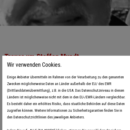
Trauer um Steffen Mundt
Wir verwenden Cookies.
06. Dezember 2024
Einige Anbieter übermitteln im Rahmen von der Verarbeitung zu den genannten
Am Samstag, 30.11.2024 ist Steffen Mundt im Alter von 59 Jahren
Zwecken möglicherweise Daten an Länder außerhalb der EU/ des EWR
verstorben. Steffen Mundt war von 2017 bis 2022 Vorsitzender
(Drittlanddatenübermittlung), z.B. in die USA. Das Datenschutzniveau in diesen
der Handballregion Mitte Niedersachsen (heute Bremen-Nordsee)
Ländern ist möglicherweise nicht mit dem in den EU-/EWR-Ländern vergleichbar.
und hat den Handballsport im mittleren Niedersachsen über viele
Es besteht daher ein erhöhtes Risiko, dass staatliche Behörden auf diese Daten
zugreifen können. Weitere Informationen zu Sicherheitsgarantien finden Sie in
Jahre geprägt. Angefangen hat der gebürtige Magdeburger im
den Datenschutzrichtlinien des jeweiligen Anbieters.
Boxsport und kam in den 1990iger Jahren nach Bassum und zum
Handballsport. Als Spieler stand er unter anderem bei der SG