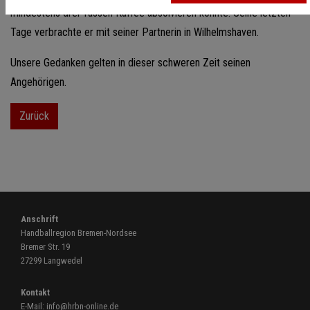
mindestens drei Tassen Kaffee absolvieren konnte. Seine letzten
Tage verbrachte er mit seiner Partnerin in Wilhelmshaven.
Unsere Gedanken gelten in dieser schweren Zeit seinen
Angehörigen.
Zurück
Anschrift
Handballregion Bremen-Nordsee
Bremer Str. 19
27299 Langwedel
Kontakt
E-Mail:
info@hrbn-online.de