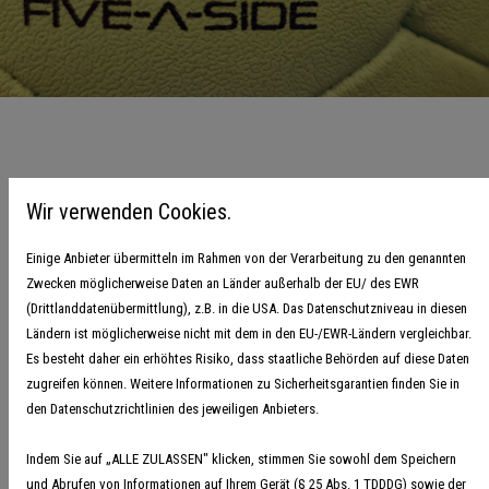
Saisonstart Five-a-Side 2024/25
Wir verwenden Cookies.
20. September 2024
Einige Anbieter übermitteln im Rahmen von der Verarbeitung zu den genannten
Zwecken möglicherweise Daten an Länder außerhalb der EU/ des EWR
Vor knapp drei Jahren hat der Handballverband Niedersachsen-
(Drittlanddatenübermittlung), z.B. in die USA. Das Datenschutzniveau in diesen
Bremen in einem gemeinsamen Pilotprojekt mit dem
Ländern ist möglicherweise nicht mit dem in den EU-/EWR-Ländern vergleichbar.
Es besteht daher ein erhöhtes Risiko, dass staatliche Behörden auf diese Daten
Deutschen Handballbund (DHB) die alternative Spielform Five-
zugreifen können. Weitere Informationen zu Sicherheitsgarantien finden Sie in
a-Side Handball nach Niedersachsen und Bremen geholt. Seit
den Datenschutzrichtlinien des jeweiligen Anbieters.
dieser Saison ist Five-a-Side ein dauerhaftes Angebot, dass für
immer mehr Begeisterung in der Region sorgt. In über 40
Indem Sie auf „ALLE ZULASSEN" klicken, stimmen Sie sowohl dem Speichern
und Abrufen von Informationen auf Ihrem Gerät (§ 25 Abs. 1 TDDDG) sowie der
Vereinen in Niedersachen und Bremen wird bereits Five-a-Side