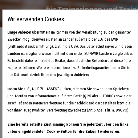
Wir verwenden Cookies.
Einige Anbieter übermitteln im Rahmen von der Verarbeitung zu den genannten
Zwecken möglicherweise Daten an Länder außerhalb der EU/ des EWR
(Drittlanddatenübermittlung), z.B. in die USA. Das Datenschutzniveau in diesen
Ländern ist möglicherweise nicht mit dem in den EU-/EWR-Ländern vergleichbar.
Neue Fortbildungsangebote im 1.
Es besteht daher ein erhöhtes Risiko, dass staatliche Behörden auf diese Daten
zugreifen können. Weitere Informationen zu Sicherheitsgarantien finden Sie in
Quartal 2025
den Datenschutzrichtlinien des jeweiligen Anbieters.
14. Januar 2025
Indem Sie auf „ALLE ZULASSEN" klicken, stimmen Sie sowohl dem Speichern
“Wir können kurzfristig zum Jahresbeginn noch Fortbildungen
und Abrufen von Informationen auf Ihrem Gerät (§ 25 Abs. 1 TDDDG) sowie der
anbieten!”, verkündet Lana Caésar freudig. Die
anschließenden Datenverarbeitung für die nachfolgend dargestellten bzw. die
I
Bildungsverantwortliche der Handballregion Bremen-Nordsee hat
von Ihnen ausgewählten Verarbeitungszwecke zu (Art 6 Abs. 1 lit. a. DSGVO).
für das erste Quartal 2025 gleich drei Fortbildungsveranstaltungen
Eine bereits erteilte Zustimmung können Sie jederzeit über den links
für Trainerinnen und Trainer ausgeschrieben, die auch zur
unten eingeblendeten Cookie-Button für die Zukunft widerrufen.
Verlängerung der Trainer*in C-Lizenz anerkannt sind: