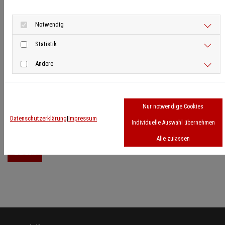
31.01.2025:
Athletiktraining mit Kindern und Jugendlichen -
Notwendig
Hinführung zum Langhanteltraining
in Stuhr
Statistik
15.02.2025:
Five-a-Side Einführungsveranstaltung
in Oldenburg
Andere
04.04.2025:
Athletiktraining mit Kindern und Jugendlichen -
Schnelligkeitstraining
in Stuhr
Nur notwendige Cookies
Anmeldungen sind über den Seminarkalender in nuLiga möglich.
Datenschutzerklärung
|
Impressum
Individuelle Auswahl übernehmen
Alle zulassen
Zurück