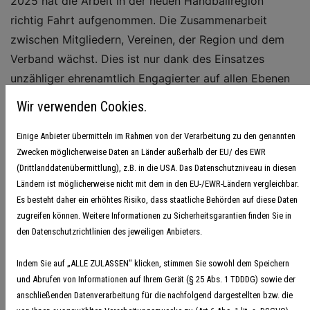
2025 hat die Arbeit in der neuen Handballregion
richtig Fahrt aufgenommen. Die Zusammenarbeit
zwischen Mitgliedern, Vereinen, der Region und dem
Verband wächst. Dies ist nur dank des Einsatzes
unzähliger ehrenamtlich Engagierter auf allen Ebenen
möglich. Ihrem stundenlangen und unersetzlichem
Wir verwenden Cookies.
Engagement ist es zu verdanken, dass in unserer
Region in rund 100 Vereinen und mehr als 800
Einige Anbieter übermitteln im Rahmen von der Verarbeitung zu den genannten
Zwecken möglicherweise Daten an Länder außerhalb der EU/ des EWR
Mannschaften Handall gespielt werden kann. Dahinter
(Drittlanddatenübermittlung), z.B. in die USA. Das Datenschutzniveau in diesen
steht ein fleißiges Team aus der Spieltechnik, das dies
Ländern ist möglicherweise nicht mit dem in den EU-/EWR-Ländern vergleichbar.
ermöglicht und stehts für alle gemeinsam nach den
Es besteht daher ein erhöhtes Risiko, dass staatliche Behörden auf diese Daten
besten Wegen der Gestaltung sucht. Im Bereich Five-a-
zugreifen können. Weitere Informationen zu Sicherheitsgarantien finden Sie in
Side, Beachhandball und Inklusion nehmen wir in
den Datenschutzrichtlinien des jeweiligen Anbieters.
Handballdeutschland eine Vorreiterrolle ein. Auch dies
Indem Sie auf „ALLE ZULASSEN" klicken, stimmen Sie sowohl dem Speichern
ist nur dank des Engagements Vieler für die
und Abrufen von Informationen auf Ihrem Gerät (§ 25 Abs. 1 TDDDG) sowie der
gemeinsame Sache möglich. Unsere
anschließenden Datenverarbeitung für die nachfolgend dargestellten bzw. die
I