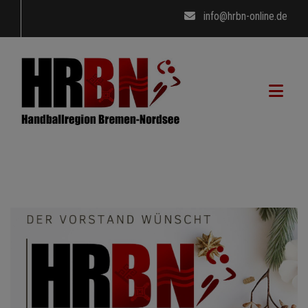
info@hrbn-online.de