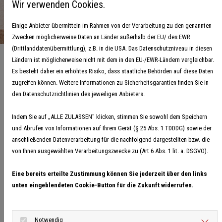
Wir verwenden Cookies.
Einige Anbieter übermitteln im Rahmen von der Verarbeitung zu den genannten
Zwecken möglicherweise Daten an Länder außerhalb der EU/ des EWR
Foto: Alexas_Fotos,
Pixabay
(Drittlanddatenübermittlung), z.B. in die USA. Das Datenschutzniveau in diesen
Ländern ist möglicherweise nicht mit dem in den EU-/EWR-Ländern vergleichbar.
Es besteht daher ein erhöhtes Risiko, dass staatliche Behörden auf diese Daten
zugreifen können. Weitere Informationen zu Sicherheitsgarantien finden Sie in
den Datenschutzrichtlinien des jeweiligen Anbieters.
Einladung mit Tagesordnung zum
Regionstag amtlich bekannt gegeben
Indem Sie auf „ALLE ZULASSEN" klicken, stimmen Sie sowohl dem Speichern
und Abrufen von Informationen auf Ihrem Gerät (§ 25 Abs. 1 TDDDG) sowie der
08. Mai 2025
anschließenden Datenverarbeitung für die nachfolgend dargestellten bzw. die
I
Der Vorstand hat die Einladung mit Tagesordnung unter den
von Ihnen ausgewählten Verarbeitungszwecke zu (Art 6 Abs. 1 lit. a. DSGVO).
Vereinen der Handballregion Bremen-Nordsee und bei den
Eine bereits erteilte Zustimmung können Sie jederzeit über den links
Mitglieder des Regionstags amtlich bekannt gegeben. Die zentrale
unten eingeblendeten Cookie-Button für die Zukunft widerrufen.
Mitgliederversammlung der Region findet planmäßig alle drei Jahre
statt. Dieses Mal kommen die Vertreterinnen und Vertreter
erstmals in Hude zusammen. Zentraler Punkt der Tagesordnung
Notwendig