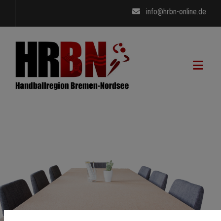
info@hrbn-online.de