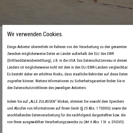
Wir verwenden Cookies.
Einige Anbieter übermitteln im Rahmen von der Verarbeitung zu den genannten
Zwecken möglicherweise Daten an Länder außerhalb der EU/ des EWR
Ausbildung für
(Drittlanddatenübermittlung), z.B. in die USA. Das Datenschutzniveau in diesen
Beachhandballtrainer:innen
Ländern ist möglicherweise nicht mit dem in den EU-/EWR-Ländern vergleichbar.
Es besteht daher ein erhöhtes Risiko, dass staatliche Behörden auf diese Daten
12. Oktober 2025
zugreifen können. Weitere Informationen zu Sicherheitsgarantien finden Sie in
den Datenschutzrichtlinien des jeweiligen Anbieters.
Am 31. Januar 2026 findet von 10:00 bis 18:00 Uhr die große
Fortbildung zur Trainerin/zum Trainer für Beachhandball statt.
Indem Sie auf „ALLE ZULASSEN" klicken, stimmen Sie sowohl dem Speichern
Lehrgangsort ist die Beachsporthalle von BeachHamburg in
und Abrufen von Informationen auf Ihrem Gerät (§ 25 Abs. 1 TDDDG) sowie der
Hamburg-Dulsberg. Trotz winterlichem Wetter draußen, tauchen
anschließenden Datenverarbeitung für die nachfolgend dargestellten bzw. die
I
von Ihnen ausgewählten Verarbeitungszwecke zu (Art 6 Abs. 1 lit. a. DSGVO).
die Teilnehmenden drinnen bei einer Reise in die Südsee in eine
ganz neue Welt des Handballsports ein.